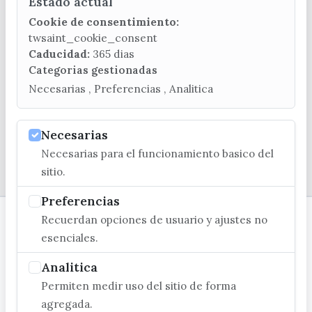
Estado actual
CONTACTA CON LA OFICINA DE TURISMO
Cookie de consentimiento:
(+34) 952 541 104
twsaint_cookie_consent
turismo@velezmalaga.es
Caducidad:
365 dias
Categorias gestionadas
C/ Poniente, 2. CP 29740 - Torre del Mar
Necesarias , Preferencias , Analitica
Necesarias
Necesarias para el funcionamiento basico del
© EXCMO. AYUNTAMIENTO DE VÉLEZ-MÁLAGA
sitio.
Preferencias
Recuerdan opciones de usuario y ajustes no
esenciales.
Analitica
Permiten medir uso del sitio de forma
agregada.