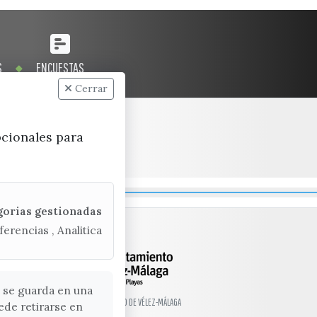
S
ENCUESTAS
Cerrar
pcionales para
gorias gestionadas
ferencias , Analitica
 se guarda en una
© EXCMO. AYUNTAMIENTO DE VÉLEZ-MÁLAGA
ede retirarse en