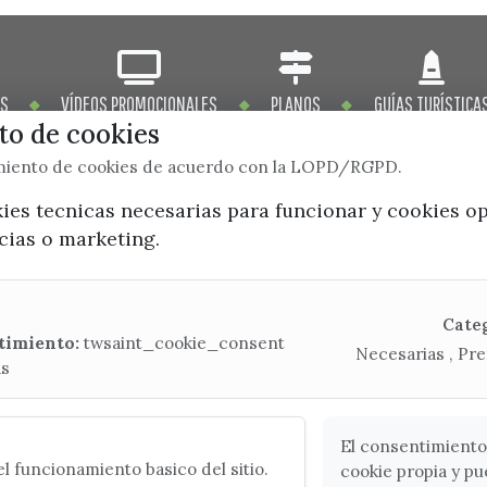
OS
VÍDEOS PROMOCIONALES
PLANOS
GUÍAS TURÍSTICA
o de cookies
imiento de cookies de acuerdo con la LOPD/RGPD.
kies tecnicas necesarias para funcionar y cookies o
ncias o marketing.
x / twitter
facebook
youtube
instagram
Mapa Web
Cate
timiento:
twsaint_cookie_consent
Necesarias , Pre
as
CONTACTA CON LA OFICINA DE TURISMO
(+34) 952 541 104
turismo@velezmalaga.es
El consentimiento
l funcionamiento basico del sitio.
cookie propia y pu
C/ Poniente, 2. CP 29740 - Torre del Mar