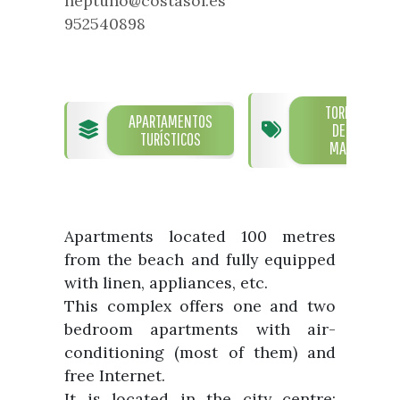
neptuno@costasol.es
What to see
Department of Tourism
952540898
Guías turísticas
Foreigners’ Service Office
Parties and events
Town Hall telephone numbers and
Vélez Málaga Local Council
Fiestas de singularidad turística
addresses
Tourist Information Desk
Semana Santa de Vélez-
TORRE
APARTAMENTOS
Málaga
DEL
Historia
Encuestas
TURÍSTICOS
MAR
Galería fotográfica de eventos
The History of the Municipality
Eventos
Prestigious people
Apartments located 100 metres
Sectores
from the beach and fully equipped
Handicraft
with linen, appliances, etc.
Companies that sell subtropical
This complex offers one and two
produce
bedroom apartments with air-
conditioning (most of them) and
free Internet.
It is located in the city centre;