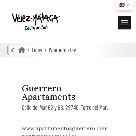
THE MUNICIPALITY
Enjoy
Where to stay
El municipio
ENJOY
Where we are
Actividades
ACTUALIDAD
Directions
Urban Transport
De compras
News
Guerrero
RECURSOS
Mapa interactivo
Apartaments
Where to eat and drink
Vídeos promocionales
Localities
Calle del Mar 62 y 63. 29740, Torre del Mar.
Gastronomía local
Documentación
Localidades Costeras
Where to stay
Folletos turísticos
Localidades de Interior
www.apartamentosguerrero.com
Planos