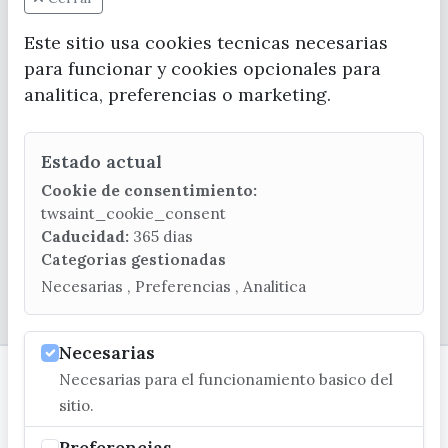
Este sitio usa cookies tecnicas necesarias
para funcionar y cookies opcionales para
CONTACTA CON LA OFICINA DE TURISMO
analitica, preferencias o marketing.
(+34) 952 541 104
turismo@velezmalaga.es
Estado actual
C/ Poniente, 2. CP 29740 - Torre del Mar
Cookie de consentimiento:
twsaint_cookie_consent
Caducidad:
365 dias
Categorias gestionadas
Necesarias , Preferencias , Analitica
© EXCMO. AYUNTAMIENTO DE VÉLEZ-MÁLAGA
Necesarias
Necesarias para el funcionamiento basico del
sitio.
Preferencias