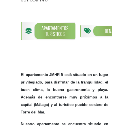
What to see
Department of Tourism
Guías turísticas
Foreigners’ Service Office
Parties and events
Town Hall telephone numbers and
Vélez Málaga Local Council
Fiestas de singularidad turística
APARTAMENTOS
addresses
Tourist Information Desk
BENAJARAFE
TURÍSTICOS
Semana Santa de Vélez-
Málaga
Historia
Encuestas
Galería fotográfica de eventos
The History of the Municipality
Eventos
Prestigious people
El apartamento JMHR 5 está situado en un lugar
Sectores
privilegiado, para disfrutar de la tranquilidad, el
Handicraft
buen clima, la buena gastronomía y playa.
Companies that sell subtropical
Además de encontrarse muy próximos a la
produce
capital (Málaga) y al turístico pueblo costero de
Torre del Mar.
Nuestro apartamento se encuentra situado en