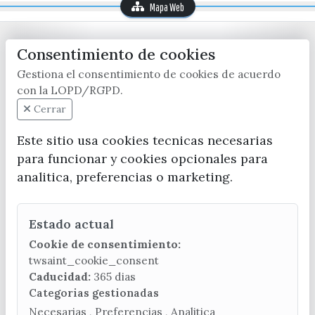
Mapa Web
Consentimiento de cookies
Gestiona el consentimiento de cookies de acuerdo
con la LOPD/RGPD.
Cerrar
CONTACTA CON LA OFICINA DE TURISMO
Este sitio usa cookies tecnicas necesarias
(+34) 952 541 104
para funcionar y cookies opcionales para
turismo@velezmalaga.es
analitica, preferencias o marketing.
C/ Poniente, 2. CP 29740 - Torre del Mar
Estado actual
Cookie de consentimiento:
twsaint_cookie_consent
Caducidad:
365 dias
© EXCMO. AYUNTAMIENTO DE VÉLEZ-MÁLAGA
Categorias gestionadas
Necesarias , Preferencias , Analitica