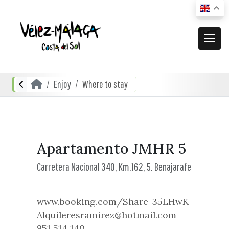
THE MUNICIPALITY
Enjoy
Where to stay
El municipio
ENJOY
Where we are
Actividades
ACTUALIDAD
Directions
Urban Transport
De compras
News
Apartamento JMHR 5
RECURSOS
Mapa interactivo
Where to eat and drink
Carretera Nacional 340, Km.162, 5. Benajarafe
Vídeos promocionales
Localities
Gastronomía local
Documentación
Localidades Costeras
www.booking.com/Share-35LHwK
Where to stay
Folletos turísticos
Localidades de Interior
Alquileresramirez@hotmail.com
951 514 140
Planos