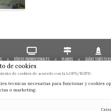
OS
VÍDEOS PROMOCIONALES
PLANOS
GUÍAS TURÍSTICA
o de cookies
imiento de cookies de acuerdo con la LOPD/RGPD.
kies tecnicas necesarias para funcionar y cookies o
x / twitter
facebook
youtube
instagram
ncias o marketing.
Mapa Web
Cate