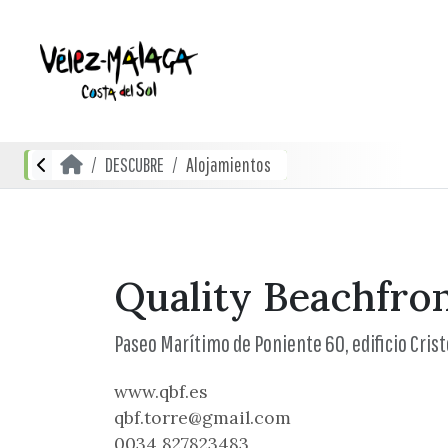
DESCUBRE
Alojamientos
Quality Beachfro
Paseo Marítimo de Poniente 60, edificio Crist
www.qbf.es
qbf.torre@gmail.com
0034 827823483