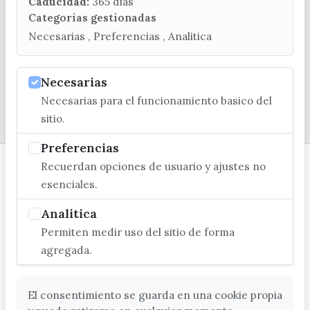
turismo@velezmalaga.es
Caducidad:
365 dias
Categorias gestionadas
C/ Poniente, 2. CP 29740 - Torre del Mar
Necesarias , Preferencias , Analitica
Necesarias
Necesarias para el funcionamiento basico del
© EXCMO. AYUNTAMIENTO DE VÉLEZ-MÁLAGA
sitio.
Preferencias
Recuerdan opciones de usuario y ajustes no
esenciales.
Analitica
Permiten medir uso del sitio de forma
agregada.
El consentimiento se guarda en una cookie propia