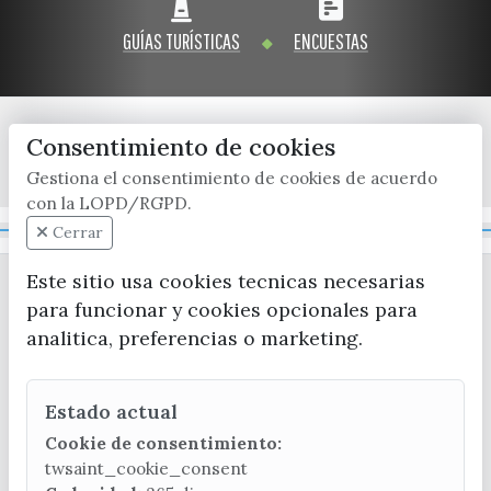
Visitas
Oficinas de Turismo
Guías turísticas
GUÍAS TURÍSTICAS
ENCUESTAS
Atención al extranjero
Fiestas y eventos
Direcciones y teléfonos del
Punto Ayuntamiento
Fiestas de singularidad turística
Ayuntamiento
Semana Santa de Vélez-
Consentimiento de cookies
Historia
Málaga
Encuestas
x / twitter
facebook
youtube
instagram
Gestiona el consentimiento de cookies de acuerdo
Historia del municipio
Galería fotográfica de eventos
con la LOPD/RGPD.
Personajes Ilustres
Eventos
Mapa Web
Cerrar
Sectores
Este sitio usa cookies tecnicas necesarias
para funcionar y cookies opcionales para
Artesanía
analitica, preferencias o marketing.
Empresas de subtropicales
Estado actual
CONTACTA CON LA OFICINA DE TURISMO
Cookie de consentimiento:
(+34) 952 541 104
twsaint_cookie_consent