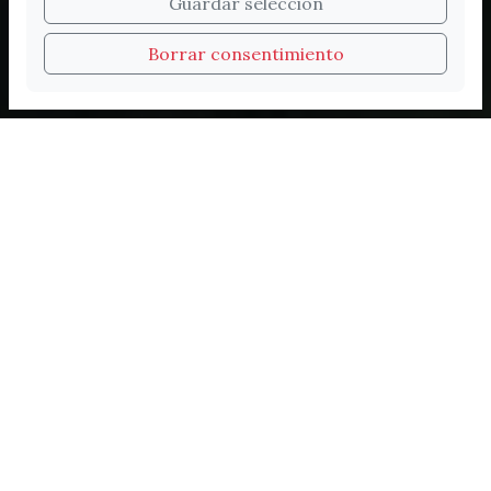
Bienvenidos a la nueva
Guardar seleccion
web de Turismo de
Borrar consentimiento
Vélez-Málaga
Experiencias inolvidables
Cada visita a Vélez-Málaga es única. Historia
milenaria, sabores del Mediterráneo, playas
de bandera azul, rutas guiadas y personajes
que dejaron huella: aquí cada rincón tiene
algo que contarte.