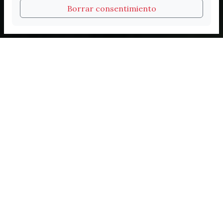
Borrar consentimiento
Vélez-Málaga
Experiencias inolvidables
Cada visita a Vélez-Málaga es única. Historia
milenaria, sabores del Mediterráneo, playas
de bandera azul, rutas guiadas y personajes
que dejaron huella: aquí cada rincón tiene
algo que contarte.