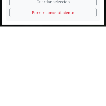
Bienvenidos a la nueva
Guardar seleccion
web de Turismo de
Borrar consentimiento
Vélez-Málaga
Experiencias inolvidables
Cada visita a Vélez-Málaga es única. Historia
milenaria, sabores del Mediterráneo, playas
de bandera azul, rutas guiadas y personajes
que dejaron huella: aquí cada rincón tiene
algo que contarte.