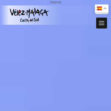
Tiempo hoy
MUNICIPIO
El municipio
DESCUBRE
Dónde estamos
Actividades
ACTUALIDAD
Cómo llegar
Transporte urbano
De compras
Noticias
RECURSOS
Mapa interactivo
Restauración
Vídeos promocionales
Localidades
Gastronomía local
Documentación
Localidades Costeras
Alojamientos
Folletos turísticos
Localidades de Interior