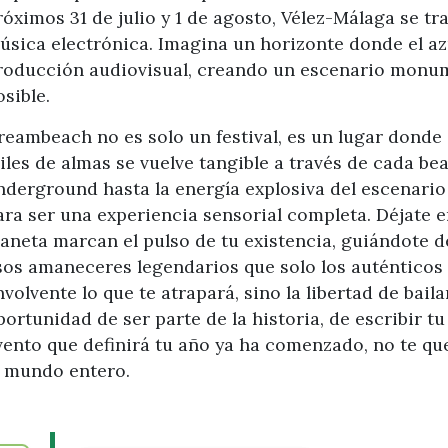
róximos 31 de julio y 1 de agosto, Vélez-Málaga se t
úsica electrónica. Imagina un horizonte donde el az
roducción audiovisual, creando un escenario monumen
osible.
reambeach no es solo un festival, es un lugar donde
iles de almas se vuelve tangible a través de cada be
nderground hasta la energía explosiva del escenario
ara ser una experiencia sensorial completa. Déjate e
laneta marcan el pulso de tu existencia, guiándote 
sos amaneceres legendarios que solo los auténticos
nvolvente lo que te atrapará, sino la libertad de bail
portunidad de ser parte de la historia, de escribir tu
vento que definirá tu año ya ha comenzado, no te qu
l mundo entero.