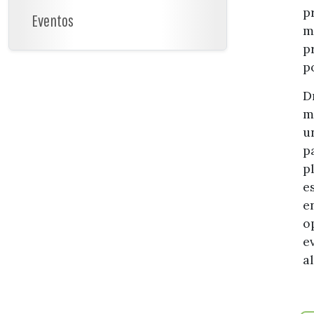
p
Eventos
m
p
p
D
m
u
p
p
e
e
o
e
a