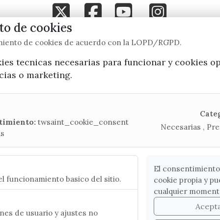
o de cookies
starseite
sucher
youtube
instagram
imiento de cookies de acuerdo con la LOPD/RGPD.
Mapa Web
kies tecnicas necesarias para funcionar y cookies o
ncias o marketing.
CONTACTA CON LA OFICINA DE TURISMO
(+34) 952 541 104
Cate
turismo@velezmalaga.es
timiento:
twsaint_cookie_consent
Necesarias , Pre
as
C/ Poniente, 2. CP 29740 - Torre del Mar
El consentimiento
l funcionamiento basico del sitio.
cookie propia y pu
cualquier moment
Acept
es de usuario y ajustes no