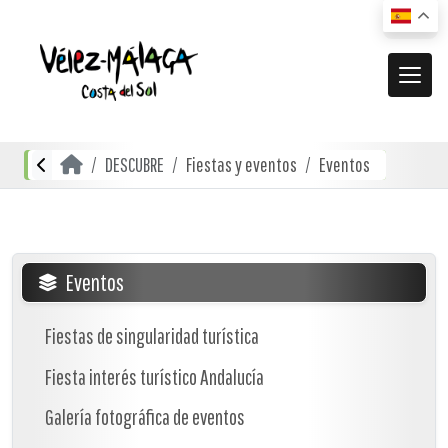
MUNICIPIO
DESCUBRE
Fiestas y eventos
Eventos
El municipio
DESCUBRE
Dónde estamos
Actividades
ACTUALIDAD
Cómo llegar
Transporte urbano
De compras
Noticias
Eventos
RECURSOS
Mapa interactivo
Restauración
Vídeos promocionales
Fiestas de singularidad turística
Localidades
Gastronomía local
Fiesta interés turístico Andalucía
Documentación
Localidades Costeras
Alojamientos
Folletos turísticos
Galería fotográfica de eventos
Localidades de Interior
Planos