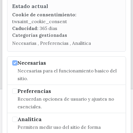
Estado actual
CONTACTA CON LA OFICINA DE TURISMO
Cookie de consentimiento:
(+34) 952 541 104
twsaint_cookie_consent
turismo@velezmalaga.es
Caducidad:
365 dias
Categorias gestionadas
C/ Poniente, 2. CP 29740 - Torre del Mar
Necesarias , Preferencias , Analitica
Necesarias
Necesarias para el funcionamiento basico del
© EXCMO. AYUNTAMIENTO DE VÉLEZ-MÁLAGA
sitio.
Preferencias
Recuerdan opciones de usuario y ajustes no
esenciales.
Analitica
Permiten medir uso del sitio de forma