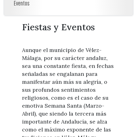
Visitas
Eventos
Oficinas de Turismo
Guías turísticas
Atención al extranjero
Fiestas y eventos
Direcciones y teléfonos del
Fiestas y Eventos
Punto Ayuntamiento
Fiestas de singularidad turística
Ayuntamiento
Semana Santa de Vélez-
Historia
Málaga
Encuestas
Aunque el municipio de Vélez-
Historia del municipio
Galería fotográfica de eventos
Málaga, por su carácter andaluz,
Personajes Ilustres
Eventos
sea una constante fiesta, en fechas
señaladas se engalanan para
Sectores
manifestar aún más su alegría, o
Artesanía
sus profundos sentimientos
Empresas de subtropicales
religiosos, como es el caso de su
emotiva Semana Santa (Marzo-
Abril), que siendo la tercera más
importante de Andalucía, se alza
como el máximo exponente de las