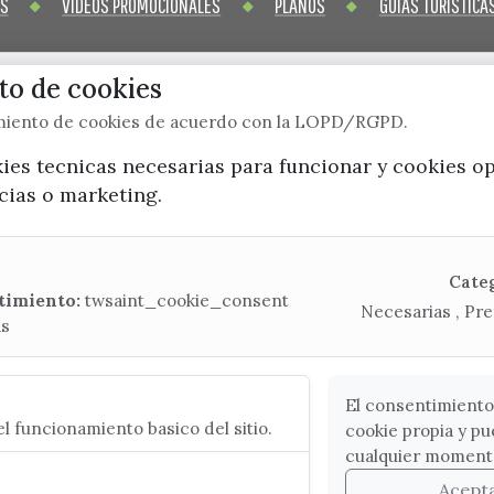
OS
VÍDEOS PROMOCIONALES
PLANOS
GUÍAS TURÍSTICA
o de cookies
imiento de cookies de acuerdo con la LOPD/RGPD.
x / twitter
facebook
youtube
instagram
kies tecnicas necesarias para funcionar y cookies o
ncias o marketing.
Mapa Web
CONTACTA CON LA OFICINA DE TURISMO
Cate
timiento:
twsaint_cookie_consent
Necesarias , Pre
(+34) 952 541 104
as
turismo@velezmalaga.es
C/ Poniente, 2. CP 29740 - Torre del Mar
El consentimiento
l funcionamiento basico del sitio.
cookie propia y pu
cualquier moment
Acept