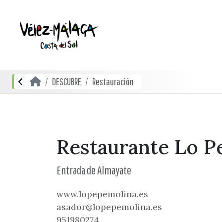
DESCUBRE
Restauración
Restaurante Lo P
Entrada de Almayate
www.lopepemolina.es
asador@lopepemolina.es
951980274