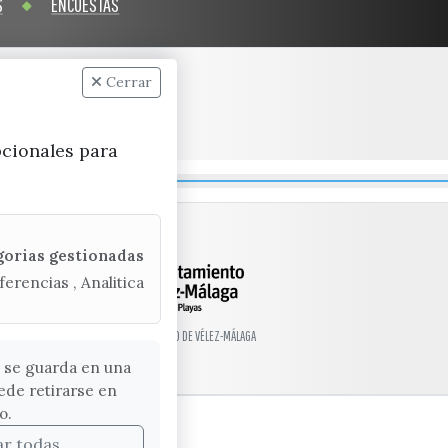
S
ENCUESTAS
Cerrar
pcionales para
gorias gestionadas
ferencias , Analitica
© EXCMO. AYUNTAMIENTO DE VÉLEZ-MÁLAGA
 se guarda en una
ede retirarse en
o.
ar todas