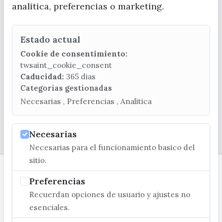
analitica, preferencias o marketing.
CONTACTA CON LA OFICINA DE TURISMO
Estado actual
(+34) 952 541 104
turismo@velezmalaga.es
Cookie de consentimiento:
twsaint_cookie_consent
C/ Poniente, 2. CP 29740 - Torre del Mar
Caducidad:
365 dias
Categorias gestionadas
Necesarias , Preferencias , Analitica
© EXCMO. AYUNTAMIENTO DE VÉLEZ-MÁLAGA
Necesarias
Necesarias para el funcionamiento basico del
sitio.
Preferencias
Recuerdan opciones de usuario y ajustes no
esenciales.