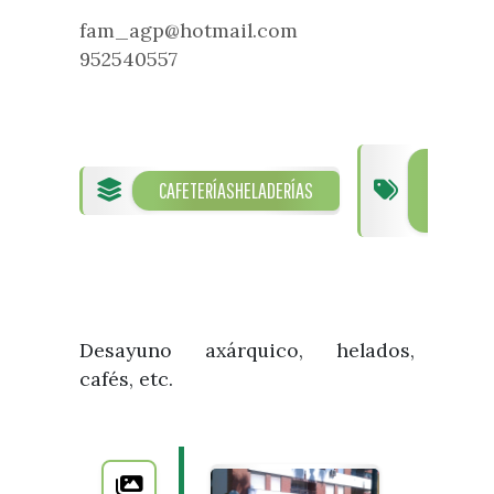
fam_agp@hotmail.com
952540557
TORRE
CAFETERÍAS
HELADERÍAS
DEL
MAR
Desayuno axárquico, helados,
cafés, etc.