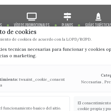
OS
VÍDEOS PROMOCIONALES
PLANOS
GUÍAS TURÍSTICA
o de cookies
imiento de cookies de acuerdo con la LOPD/RGPD.
kies tecnicas necesarias para funcionar y cookies o
ncias o marketing.
x / twitter
facebook
youtube
instagram
Mapa Web
Cate
timiento:
twsaint_cookie_consent
Necesarias , Pre
as
CONTACTA CON LA OFICINA DE TURISMO
(+34) 952 541 104
turismo@velezmalaga.es
El consentimiento
l funcionamiento basico del sitio.
cookie propia y pu
C/ Poniente, 2. CP 29740 - Torre del Mar