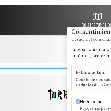
FOLLETOS TURÍSTIC
Consentimient
Gestiona el consent
Este sitio usa coo
analitica, prefere
Estado actual
Cookie de consen
Caducidad:
365 di
Necesarias
Necesarias para e