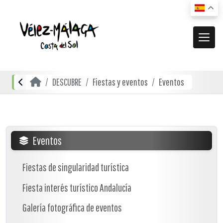
MUNICIPIO
DESCUBRE
Fiestas y eventos
Eventos
El municipio
DESCUBRE
Dónde estamos
Actividades
ACTUALIDAD
Cómo llegar
Transporte urbano
De compras
Noticias
Eventos
RECURSOS
Mapa interactivo
Restauración
Vídeos promocionales
Fiestas de singularidad turística
Localidades
Gastronomía local
Fiesta interés turístico Andalucía
Documentación
Localidades Costeras
Alojamientos
Folletos turísticos
Galería fotográfica de eventos
Localidades de Interior
Planos