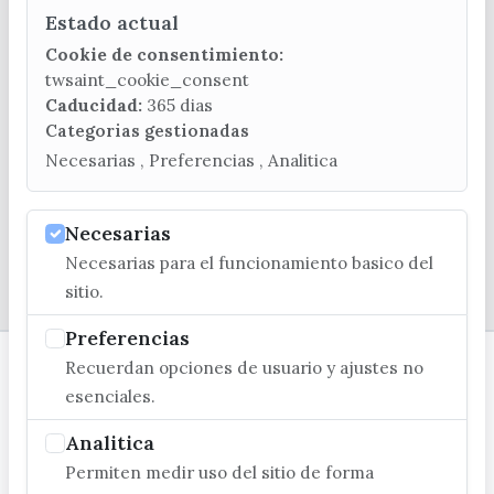
Estado actual
CONTACTA CON LA OFICINA DE TURISMO
Cookie de consentimiento:
(+34) 952 541 104
twsaint_cookie_consent
turismo@velezmalaga.es
Caducidad:
365 dias
Categorias gestionadas
C/ Poniente, 2. CP 29740 - Torre del Mar
Necesarias , Preferencias , Analitica
Necesarias
Necesarias para el funcionamiento basico del
© EXCMO. AYUNTAMIENTO DE VÉLEZ-MÁLAGA
sitio.
Preferencias
Recuerdan opciones de usuario y ajustes no
esenciales.
Analitica
Permiten medir uso del sitio de forma