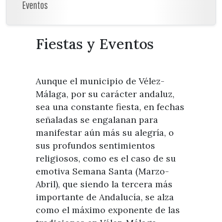
Visitas
Eventos
Oficinas de Turismo
Guías turísticas
Atención al extranjero
Fiestas y eventos
Direcciones y teléfonos del
Fiestas y Eventos
Punto Ayuntamiento
Fiestas de singularidad turística
Ayuntamiento
Semana Santa de Vélez-
Historia
Málaga
Encuestas
Aunque el municipio de Vélez-
Historia del municipio
Galería fotográfica de eventos
Málaga, por su carácter andaluz,
Personajes Ilustres
Eventos
sea una constante fiesta, en fechas
señaladas se engalanan para
Sectores
manifestar aún más su alegría, o
Artesanía
sus profundos sentimientos
Empresas de subtropicales
religiosos, como es el caso de su
emotiva Semana Santa (Marzo-
Abril), que siendo la tercera más
importante de Andalucía, se alza
como el máximo exponente de las