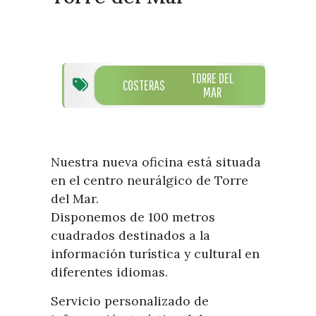
Visitas
Oficinas de Turismo
Guías turísticas
Atención al extranjero
Fiestas y eventos
Direcciones y teléfonos del
Punto Ayuntamiento
Fiestas de singularidad turística
Ayuntamiento
TORRE DEL
COSTERAS
Semana Santa de Vélez-
MAR
Historia
Málaga
Encuestas
Historia del municipio
Galería fotográfica de eventos
Personajes Ilustres
Eventos
Nuestra nueva oficina está situada
Sectores
en el centro neurálgico de Torre
del Mar.
Artesanía
Disponemos de 100 metros
Empresas de subtropicales
cuadrados destinados a la
información turística y cultural en
diferentes idiomas.
Servicio personalizado de