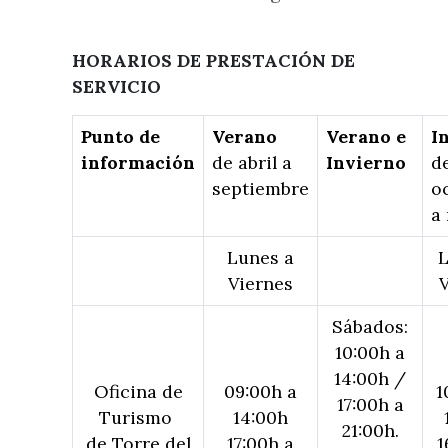
HORARIOS DE PRESTACIÓN DE
SERVICIO
Punto de
Verano
Verano e
I
información
de abril a
Invierno
d
septiembre
o
a
Lunes a
L
Viernes
V
Sábados:
10:00h a
14:00h /
Oficina de
09:00h a
1
17:00h a
Turismo
14:00h
21:00h.
de Torre del
17:00h a
1