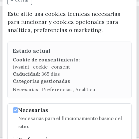
Cerrar
Este sitio usa cookies tecnicas necesarias
para funcionar y cookies opcionales para
analitica, preferencias o marketing.
Estado actual
CONTACTA CON LA OFICINA DE TURISMO
Cookie de consentimiento:
(+34) 952 541 104
twsaint_cookie_consent
turismo@velezmalaga.es
Caducidad:
365 dias
Categorias gestionadas
C/ Poniente, 2. CP 29740 - Torre del Mar
Necesarias , Preferencias , Analitica
Necesarias
Necesarias para el funcionamiento basico del
© EXCMO. AYUNTAMIENTO DE VÉLEZ-MÁLAGA
sitio.