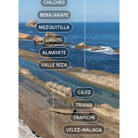
CHILCHES
BENAJARAFE
MEZQUITILLA
LAGOS
ALMAYATE
VALLE NIZA
CAJÍZ
TRIANA
TRAPICHE
VÉLEZ-MÁLAGA