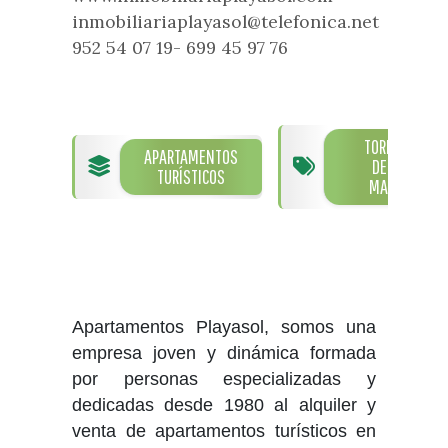
Visitas
Oficinas de Turismo
inmobiliariaplayasol@telefonica.net
Guías turísticas
952 54 07 19- 699 45 97 76
Atención al extranjero
Fiestas y eventos
Direcciones y teléfonos del
Punto Ayuntamiento
Fiestas de singularidad turística
Ayuntamiento
Semana Santa de Vélez-
Historia
Málaga
TORRE
Encuestas
APARTAMENTOS
DEL
Historia del municipio
TURÍSTICOS
Galería fotográfica de eventos
MAR
Personajes Ilustres
Eventos
Sectores
Artesanía
Empresas de subtropicales
Apartamentos Playasol, somos una
empresa joven y dinámica formada
por personas especializadas y
dedicadas desde 1980 al alquiler y
venta de apartamentos turísticos en