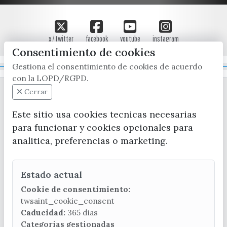
x / twitter
facebook
youtube
instagram
Consentimiento de cookies
Gestiona el consentimiento de cookies de acuerdo
Mapa Web
con la LOPD/RGPD.
Cerrar
Este sitio usa cookies tecnicas necesarias
para funcionar y cookies opcionales para
analitica, preferencias o marketing.
CONTACTA CON LA OFICINA DE TURISMO
Estado actual
(+34) 952 541 104
turismo@velezmalaga.es
Cookie de consentimiento:
twsaint_cookie_consent
C/ Poniente, 2. CP 29740 - Torre del Mar
Caducidad:
365 dias
Categorias gestionadas