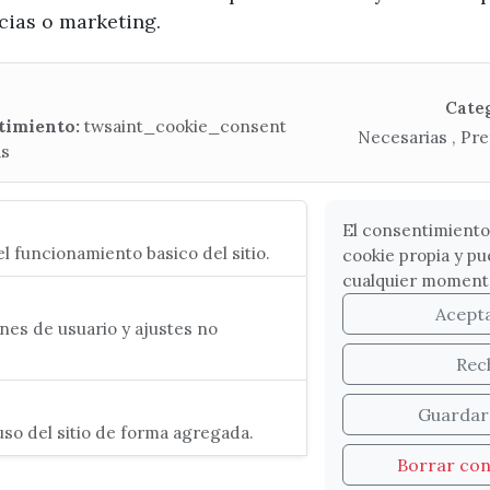
x / twitter
facebook
youtube
instagram
ncias o marketing.
Mapa Web
Cate
timiento:
twsaint_cookie_consent
Necesarias , Pre
as
CONTACTA CON LA OFICINA DE TURISMO
(+34) 952 541 104
turismo@velezmalaga.es
El consentimiento
l funcionamiento basico del sitio.
cookie propia y pu
C/ Poniente, 2. CP 29740 - Torre del Mar
cualquier moment
Acept
es de usuario y ajustes no
Rec
Guardar
so del sitio de forma agregada.
Borrar co