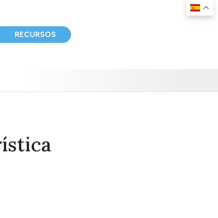
D
RECURSOS
ística