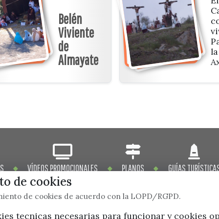
E
Ca
Belén
c
Viviente
vi
P
de
la
Almayate
A
OS
VÍDEOS PROMOCIONALES
PLANOS
GUÍAS TURÍSTICA
o de cookies
imiento de cookies de acuerdo con la LOPD/RGPD.
kies tecnicas necesarias para funcionar y cookies o