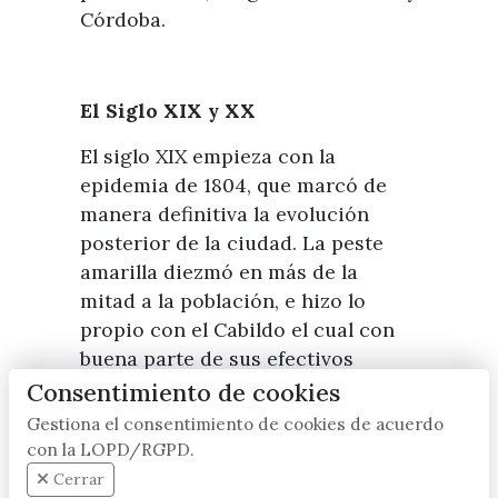
Córdoba.
El Siglo XIX y XX
El siglo XIX empieza con la
epidemia de 1804, que marcó de
manera definitiva la evolución
posterior de la ciudad. La peste
amarilla diezmó en más de la
mitad a la población, e hizo lo
propio con el Cabildo el cual con
buena parte de sus efectivos
muertos o huidos fue incapaz de
Consentimiento de cookies
coger las riendas del gobierno en
Gestiona el consentimiento de cookies de acuerdo
esta situación de crisis, dejando la
con la LOPD/RGPD.
jurisdicción en manos de un
Cerrar