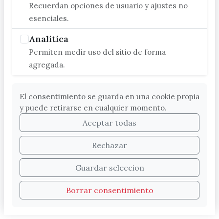
Recuerdan opciones de usuario y ajustes no
filoxera que destruyó la viticultura
esenciales.
comarcana y los terremotos de
1884-5.
Analitica
Permiten medir uso del sitio de forma
Hacia mediados del siglo XIX,
agregada.
Vélez-Málaga y su comarca
registra un cierto resurgir
económico tras la crisis de inicios
El consentimiento se guarda en una cookie propia
del siglo propiciada por la Guerra
y puede retirarse en cualquier momento.
de la Independencia, que se
Aceptar todas
traducirá en un notable
Rechazar
crecimiento demográfico. Pero
esta expansión se vio frenada en
Guardar seleccion
las últimas décadas del siglo,
cuando la filoxera irrumpe en
Borrar consentimiento
Málaga en 1878, afectando a la
práctica totalidad del viñedo