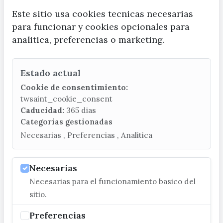
militar, el ya citado teniente
Este sitio usa cookies tecnicas necesarias
coronel Ignacio de Liaño. La
para funcionar y cookies opcionales para
posterior invasión de los ejércitos
analitica, preferencias o marketing.
napoleónicos y la consecuente
creación de un gobierno
afrancesado apoyado militarmente
Estado actual
por las tropas francesas instaladas
Cookie de consentimiento:
en la fortaleza dividió
twsaint_cookie_consent
radicalmente a la población
Caducidad:
365 dias
formando dos bandos
Categorias gestionadas
irreconciliables que se disputarían
Necesarias , Preferencias , Analitica
el gobierno a lo largo del siglo XIX
amparados en la alternativa de
Necesarias
periodos conservadores o
Necesarias para el funcionamiento basico del
absolutistas y liberales. La crisis
sitio.
política se consolidaría a nivel
demográfico y social con distintas
Preferencias
epidemias de cólera morbo, la