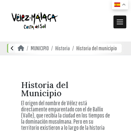
MUNICIPIO
MUNICIPIO
Historia
Historia del municipio
El municipio
DESCUBRE
Dónde estamos
Actividades
ACTUALIDAD
Cómo llegar
Transporte urbano
De compras
Noticias
Historia del
RECURSOS
Mapa interactivo
Municipio
Restauración
Vídeos promocionales
Localidades
El origen del nombre de Vélez está
Gastronomía local
directamente emparentado con el de Ballix
Documentación
Localidades Costeras
(Valle), que recibía la ciudad en los tiempos de
Alojamientos
la dominación musulmana. Pero en su
Folletos turísticos
Localidades de Interior
territorio existieron a lo largo de la historia
Planos