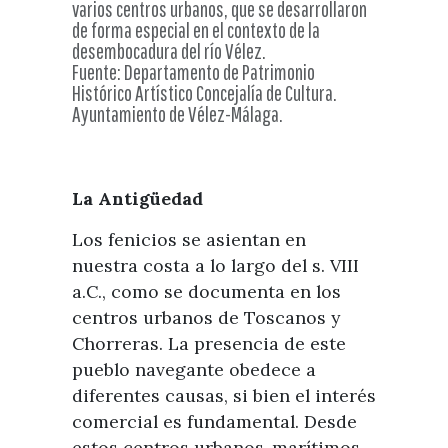
Visitas
varios centros urbanos, que se desarrollaron
Oficinas de Turismo
de forma especial en el contexto de la
Guías turísticas
desembocadura del río Vélez.
Atención al extranjero
Fiestas y eventos
Fuente: Departamento de Patrimonio
Direcciones y teléfonos del
Punto Ayuntamiento
Fiestas de singularidad turística
Histórico Artístico Concejalía de Cultura.
Ayuntamiento
Ayuntamiento de Vélez-Málaga.
Semana Santa de Vélez-
Historia
Málaga
Encuestas
Historia del municipio
Galería fotográfica de eventos
La Antigüedad
Personajes Ilustres
Eventos
Los fenicios se asientan en
Sectores
nuestra costa a lo largo del s. VIII
Artesanía
a.C., como se documenta en los
Empresas de subtropicales
centros urbanos de Toscanos y
Chorreras. La presencia de este
pueblo navegante obedece a
diferentes causas, si bien el interés
comercial es fundamental. Desde
estos centros urbanos-marítimos,