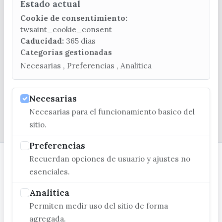
Estado actual
CONTACTA CON LA OFICINA DE TURISMO
Cookie de consentimiento:
(+34) 952 541 104
twsaint_cookie_consent
turismo@velezmalaga.es
Caducidad:
365 dias
Categorias gestionadas
C/ Poniente, 2. CP 29740 - Torre del Mar
Necesarias , Preferencias , Analitica
Necesarias
Necesarias para el funcionamiento basico del
© EXCMO. AYUNTAMIENTO DE VÉLEZ-MÁLAGA
sitio.
Preferencias
Recuerdan opciones de usuario y ajustes no
esenciales.
Analitica
Permiten medir uso del sitio de forma
agregada.