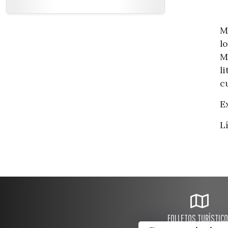
M
l
M
l
c
E
L
FOLLETOS TURÍSTIC