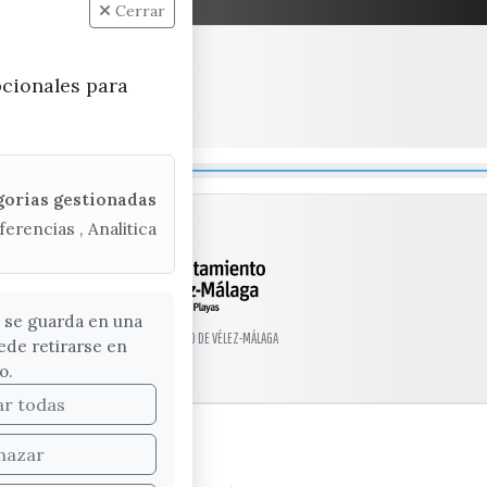
Cerrar
pcionales para
gorias gestionadas
ferencias , Analitica
 se guarda en una
© EXCMO. AYUNTAMIENTO DE VÉLEZ-MÁLAGA
ede retirarse en
o.
ar todas
hazar