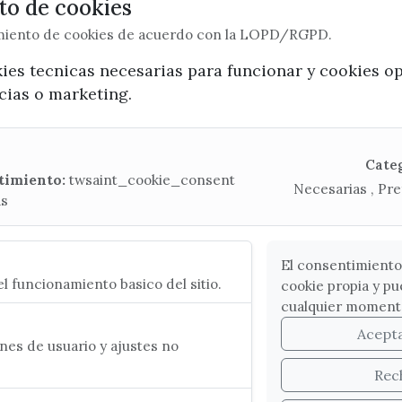
o de cookies
imiento de cookies de acuerdo con la LOPD/RGPD.
kies tecnicas necesarias para funcionar y cookies o
x / twitter
facebook
youtube
instagram
ncias o marketing.
Mapa Web
Cate
timiento:
twsaint_cookie_consent
Necesarias , Pre
as
CONTACTA CON LA OFICINA DE TURISMO
(+34) 952 541 104
turismo@velezmalaga.es
El consentimiento
l funcionamiento basico del sitio.
cookie propia y pu
C/ Poniente, 2. CP 29740 - Torre del Mar
cualquier moment
Acept
es de usuario y ajustes no
Rec