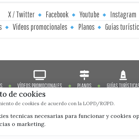
X / Twitter
Facebook
Youtube
Instagram
s
Vídeos promocionales
Planos
Guías turísti
OS
VÍDEOS PROMOCIONALES
PLANOS
GUÍAS TURÍSTICA
o de cookies
imiento de cookies de acuerdo con la LOPD/RGPD.
kies tecnicas necesarias para funcionar y cookies o
x / twitter
facebook
youtube
instagram
ncias o marketing.