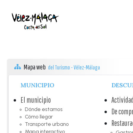
Mapa web
del Turismo - Vélez-Málaga
MUNICIPIO
DESCU
El municipio
Activida
Dónde estamos
De comp
Cómo llegar
Restaura
Transporte urbano
Mapa interactivo
Gastro