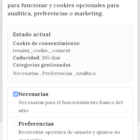
para funcionar y cookies opcionales para
analitica, preferencias o marketing.
Estado actual
CONTACTA CON LA OFICINA DE TURISMO
Cookie de consentimiento:
(+34) 952 541 104
twsaint_cookie_consent
turismo@velezmalaga.es
Caducidad:
365 dias
Categorias gestionadas
C/ Poniente, 2. CP 29740 - Torre del Mar
Necesarias , Preferencias , Analitica
Necesarias
Necesarias para el funcionamiento basico del
© EXCMO. AYUNTAMIENTO DE VÉLEZ-MÁLAGA
sitio.
Preferencias
Recuerdan opciones de usuario y ajustes no