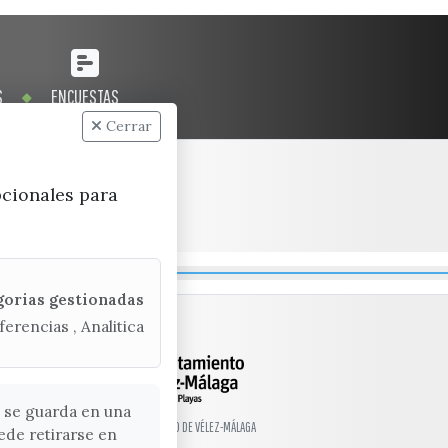
S
ENCUESTAS
Cerrar
pcionales para
gorias gestionadas
ferencias , Analitica
 se guarda en una
© EXCMO. AYUNTAMIENTO DE VÉLEZ-MÁLAGA
ede retirarse en