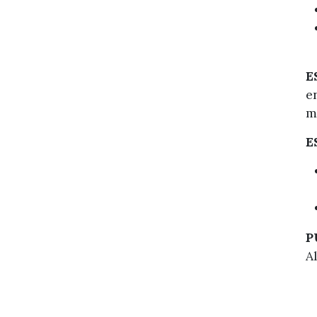
E
e
m
E
P
Al