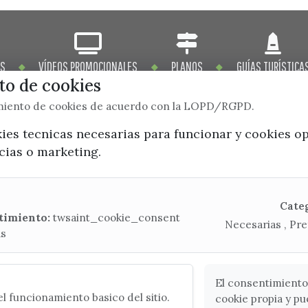
OS
VÍDEOS PROMOCIONALES
PLANOS
GUÍAS TURÍSTICA
o de cookies
imiento de cookies de acuerdo con la LOPD/RGPD.
kies tecnicas necesarias para funcionar y cookies o
x / twitter
facebook
youtube
instagram
ncias o marketing.
Mapa Web
Cate
timiento:
twsaint_cookie_consent
Necesarias , Pre
as
CONTACTA CON LA OFICINA DE TURISMO
(+34) 952 541 104
turismo@velezmalaga.es
El consentimiento
l funcionamiento basico del sitio.
cookie propia y pu
C/ Poniente, 2. CP 29740 - Torre del Mar