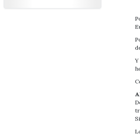
P
E
P
d
Y
h
C
A
D
t
S
L