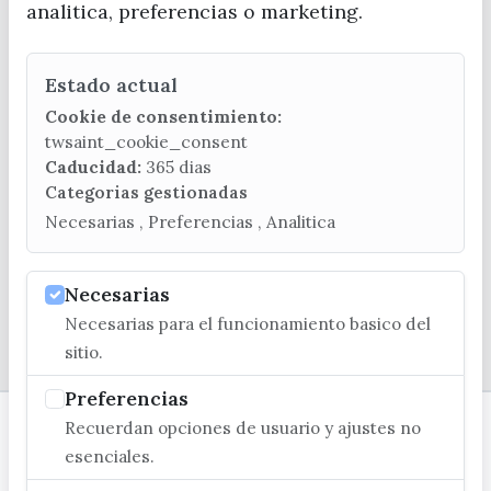
analitica, preferencias o marketing.
Estado actual
CONTACTA CON LA OFICINA DE TURISMO
Cookie de consentimiento:
(+34) 952 541 104
twsaint_cookie_consent
turismo@velezmalaga.es
Caducidad:
365 dias
Categorias gestionadas
C/ Poniente, 2. CP 29740 - Torre del Mar
Necesarias , Preferencias , Analitica
Necesarias
Necesarias para el funcionamiento basico del
© EXCMO. AYUNTAMIENTO DE VÉLEZ-MÁLAGA
sitio.
Preferencias
Recuerdan opciones de usuario y ajustes no
esenciales.