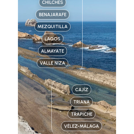
CHILCHES
BENAJARAFE
MEZQUITILLA
LAGOS
ALMAYATE
VALLE NIZA
CAJÍZ
TRIANA
TRAPICHE
VÉLEZ-MÁLAGA