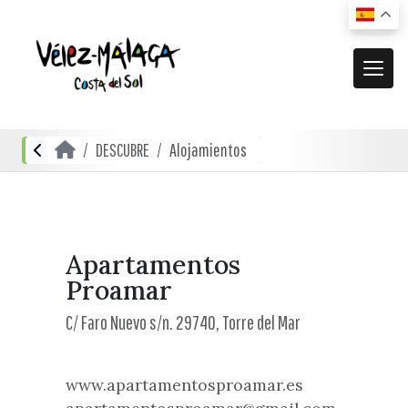
MUNICIPIO
DESCUBRE
Alojamientos
El municipio
DESCUBRE
Dónde estamos
Actividades
ACTUALIDAD
Cómo llegar
Transporte urbano
De compras
Noticias
Apartamentos
RECURSOS
Mapa interactivo
Proamar
Restauración
Vídeos promocionales
Localidades
C/ Faro Nuevo s/n. 29740, Torre del Mar
Gastronomía local
Documentación
Localidades Costeras
Alojamientos
Folletos turísticos
Localidades de Interior
www.apartamentosproamar.es
Planos