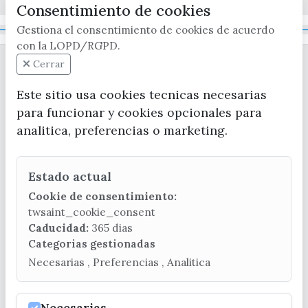
Consentimiento de cookies
Gestiona el consentimiento de cookies de acuerdo
Mapa Web
con la LOPD/RGPD.
Cerrar
Este sitio usa cookies tecnicas necesarias
para funcionar y cookies opcionales para
analitica, preferencias o marketing.
CONTACTA CON LA OFICINA DE TURISMO
Estado actual
(+34) 952 541 104
turismo@velezmalaga.es
Cookie de consentimiento:
twsaint_cookie_consent
C/ Poniente, 2. CP 29740 - Torre del Mar
Caducidad:
365 dias
Categorias gestionadas
Necesarias , Preferencias , Analitica
© EXCMO. AYUNTAMIENTO DE VÉLEZ-MÁLAGA
Necesarias