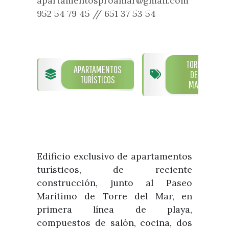
apartamentosproamar@gmail.com
Visitas
Oficinas de Turismo
952 54 79 45 // 651 37 53 54
Guías turísticas
Atención al extranjero
Fiestas y eventos
Direcciones y teléfonos del
Punto Ayuntamiento
Fiestas de singularidad turística
Ayuntamiento
Semana Santa de Vélez-
TORRE
Historia
APARTAMENTOS
Málaga
DEL
Encuestas
TURÍSTICOS
MAR
Historia del municipio
Galería fotográfica de eventos
Personajes Ilustres
Eventos
Sectores
Artesanía
Edificio exclusivo de apartamentos
Empresas de subtropicales
turísticos, de reciente
construcción, junto al Paseo
Marítimo de Torre del Mar, en
primera línea de playa,
compuestos de salón, cocina, dos