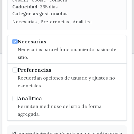
C/ Poniente, 2. CP 29740 - Torre del Mar
Caducidad:
365 dias
Categorias gestionadas
Necesarias , Preferencias , Analitica
© EXCMO. AYUNTAMIENTO DE VÉLEZ-MÁLAGA
Necesarias
Necesarias para el funcionamiento basico del
sitio.
Preferencias
Recuerdan opciones de usuario y ajustes no
esenciales.
Analitica
Permiten medir uso del sitio de forma
agregada.
El consentimiento se guarda en una cookie propia