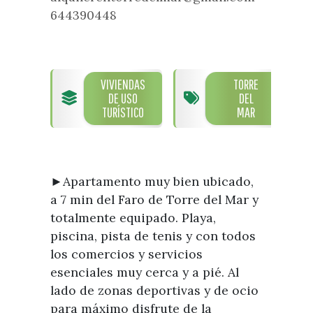
Visitas
Oficinas de Turismo
644390448
Guías turísticas
Atención al extranjero
Fiestas y eventos
Direcciones y teléfonos del
Punto Ayuntamiento
Fiestas de singularidad turística
Ayuntamiento
VIVIENDAS
TORRE
Semana Santa de Vélez-
Historia
DE USO
DEL
Málaga
Encuestas
TURÍSTICO
MAR
Historia del municipio
Galería fotográfica de eventos
Personajes Ilustres
Eventos
Sectores
►Apartamento muy bien ubicado,
Artesanía
a 7 min del Faro de Torre del Mar y
totalmente equipado. Playa,
Empresas de subtropicales
piscina, pista de tenis y con todos
los comercios y servicios
esenciales muy cerca y a pié. Al
lado de zonas deportivas y de ocio
para máximo disfrute de la