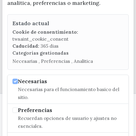
analitica, preferencias o marketing.
CONTACTA CON LA OFICINA DE TURISMO
Estado actual
(+34) 952 541 104
turismo@velezmalaga.es
Cookie de consentimiento:
twsaint_cookie_consent
C/ Poniente, 2. CP 29740 - Torre del Mar
Caducidad:
365 dias
Categorias gestionadas
Necesarias , Preferencias , Analitica
© EXCMO. AYUNTAMIENTO DE VÉLEZ-MÁLAGA
Necesarias
Necesarias para el funcionamiento basico del
sitio.
Preferencias
Recuerdan opciones de usuario y ajustes no
esenciales.