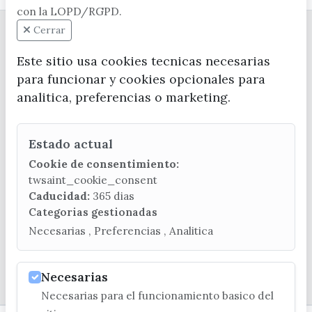
con la LOPD/RGPD.
Cerrar
Este sitio usa cookies tecnicas necesarias
para funcionar y cookies opcionales para
analitica, preferencias o marketing.
CONTACTA CON LA OFICINA DE TURISMO
Estado actual
(+34) 952 541 104
turismo@velezmalaga.es
Cookie de consentimiento:
twsaint_cookie_consent
C/ Poniente, 2. CP 29740 - Torre del Mar
Caducidad:
365 dias
Categorias gestionadas
Necesarias , Preferencias , Analitica
© EXCMO. AYUNTAMIENTO DE VÉLEZ-MÁLAGA
Necesarias
Necesarias para el funcionamiento basico del