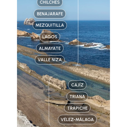
CHILCHES
BENAJARAFE
MEZQUITILLA
LAGOS
ALMAYATE
VALLE NIZA
CAJÍZ
TRIANA
TRAPICHE
VÉLEZ-MÁLAGA