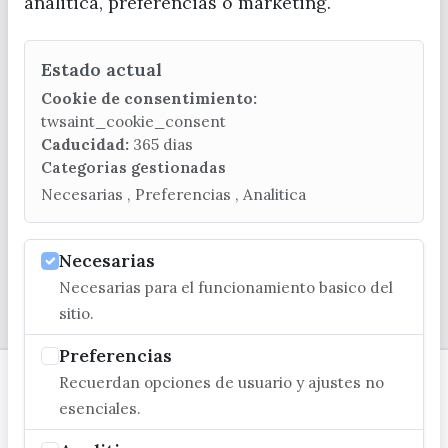
analitica, preferencias o marketing.
Estado actual
CONTACTA CON LA OFICINA DE TURISMO
Cookie de consentimiento:
(+34) 952 541 104
twsaint_cookie_consent
turismo@velezmalaga.es
Caducidad:
365 dias
Categorias gestionadas
C/ Poniente, 2. CP 29740 - Torre del Mar
Necesarias , Preferencias , Analitica
Necesarias
Necesarias para el funcionamiento basico del
© EXCMO. AYUNTAMIENTO DE VÉLEZ-MÁLAGA
sitio.
Preferencias
Recuerdan opciones de usuario y ajustes no
esenciales.