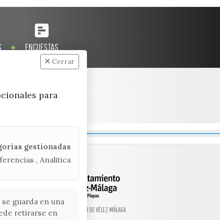
S
ENCUESTAS
Cerrar
pcionales para
gorias gestionadas
ferencias , Analitica
 se guarda en una
© EXCMO. AYUNTAMIENTO DE VÉLEZ-MÁLAGA
ede retirarse en