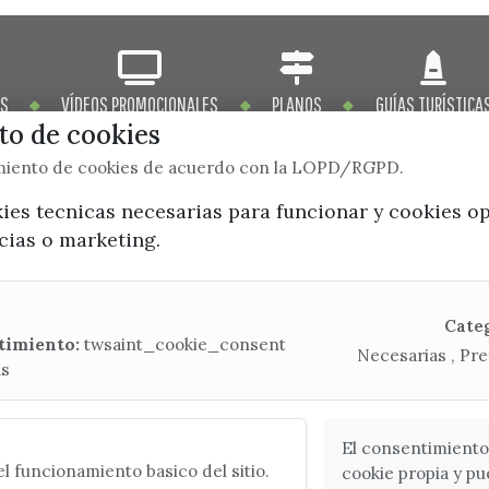
OS
VÍDEOS PROMOCIONALES
PLANOS
GUÍAS TURÍSTICA
o de cookies
imiento de cookies de acuerdo con la LOPD/RGPD.
kies tecnicas necesarias para funcionar y cookies o
ncias o marketing.
x / twitter
facebook
youtube
instagram
Mapa Web
Cate
timiento:
twsaint_cookie_consent
Necesarias , Pre
as
CONTACTA CON LA OFICINA DE TURISMO
(+34) 952 541 104
turismo@velezmalaga.es
El consentimiento
l funcionamiento basico del sitio.
cookie propia y pu
C/ Poniente, 2. CP 29740 - Torre del Mar