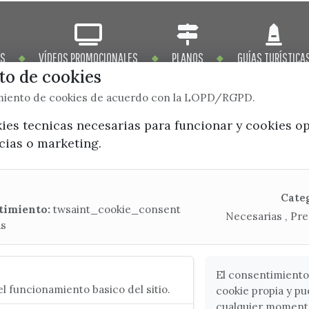
OS
VÍDEOS PROMOCIONALES
PLANOS
GUÍAS TURÍSTICA
o de cookies
imiento de cookies de acuerdo con la LOPD/RGPD.
kies tecnicas necesarias para funcionar y cookies o
x / twitter
facebook
youtube
instagram
ncias o marketing.
Mapa Web
Cate
timiento:
twsaint_cookie_consent
Necesarias , Pre
as
CONTACTA CON LA OFICINA DE TURISMO
(+34) 952 541 104
turismo@velezmalaga.es
El consentimiento
l funcionamiento basico del sitio.
cookie propia y pu
C/ Poniente, 2. CP 29740 - Torre del Mar
cualquier moment