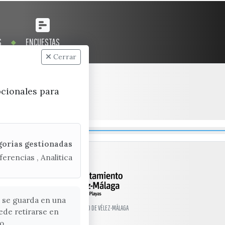
S
ENCUESTAS
Cerrar
pcionales para
gorias gestionadas
ferencias , Analitica
 se guarda en una
© EXCMO. AYUNTAMIENTO DE VÉLEZ-MÁLAGA
ede retirarse en
o.