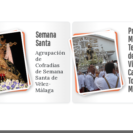
P
Semana
M
Santa
T
Agrupación
de
de
V
Cofradías
C
de Semana
Santa de
To
Vélez-
M
Málaga