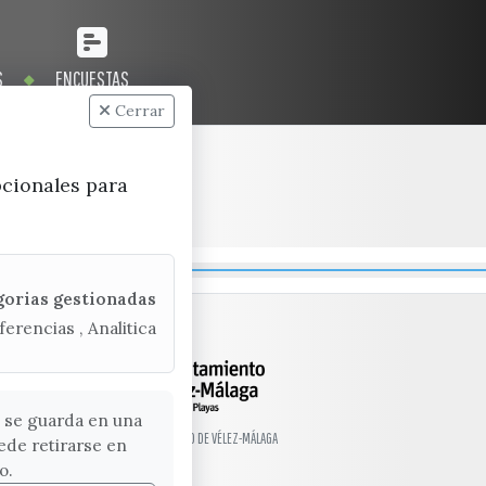
S
ENCUESTAS
Cerrar
pcionales para
gorias gestionadas
ferencias , Analitica
 se guarda en una
© EXCMO. AYUNTAMIENTO DE VÉLEZ-MÁLAGA
ede retirarse en
o.