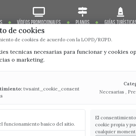
OS
VÍDEOS PROMOCIONALES
PLANOS
GUÍAS TURÍSTICA
o de cookies
imiento de cookies de acuerdo con la LOPD/RGPD.
kies tecnicas necesarias para funcionar y cookies o
ncias o marketing.
x / twitter
facebook
youtube
instagram
Mapa Web
Cate
timiento:
twsaint_cookie_consent
Necesarias , Pre
as
CONTACTA CON LA OFICINA DE TURISMO
(+34) 952 541 104
turismo@velezmalaga.es
El consentimiento
l funcionamiento basico del sitio.
cookie propia y pu
C/ Poniente, 2. CP 29740 - Torre del Mar
cualquier moment