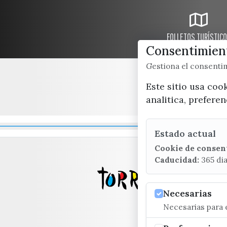
FOLLETOS TURÍSTIC
Consentimient
Gestiona el consent
Este sitio usa coo
analitica, prefere
Estado actual
Cookie de consen
Caducidad:
365 di
Necesarias
Necesarias para e