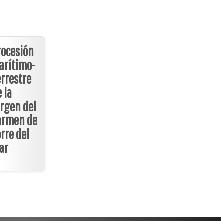
rocesión
arítimo-
errestre
 la
irgen del
armen de
rre del
ar