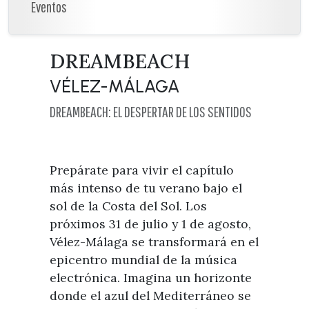
Visitas
Eventos
Oficinas de Turismo
Guías turísticas
Atención al extranjero
Fiestas y eventos
Direcciones y teléfonos del
DREAMBEACH
Punto Ayuntamiento
Fiestas de singularidad turística
Ayuntamiento
VÉLEZ-MÁLAGA
Semana Santa de Vélez-
Historia
Málaga
Encuestas
DREAMBEACH: EL DESPERTAR DE LOS SENTIDOS
Historia del municipio
Galería fotográfica de eventos
Personajes Ilustres
Eventos
Prepárate para vivir el capítulo
Sectores
más intenso de tu verano bajo el
Artesanía
sol de la Costa del Sol. Los
Empresas de subtropicales
próximos 31 de julio y 1 de agosto,
Vélez-Málaga se transformará en el
epicentro mundial de la música
electrónica. Imagina un horizonte
donde el azul del Mediterráneo se