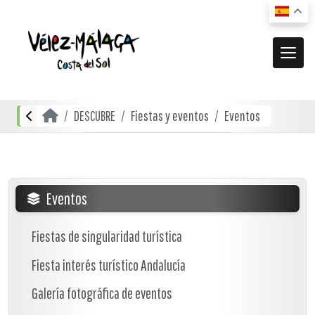
MUNICIPIO
DESCUBRE
Fiestas y eventos
Eventos
El municipio
DESCUBRE
Dónde estamos
Actividades
ACTUALIDAD
Cómo llegar
Transporte urbano
De compras
Noticias
Eventos
RECURSOS
Mapa interactivo
Restauración
Vídeos promocionales
Fiestas de singularidad turística
Localidades
Gastronomía local
Fiesta interés turístico Andalucía
Documentación
Localidades Costeras
Alojamientos
Folletos turísticos
Galería fotográfica de eventos
Localidades de Interior
Planos