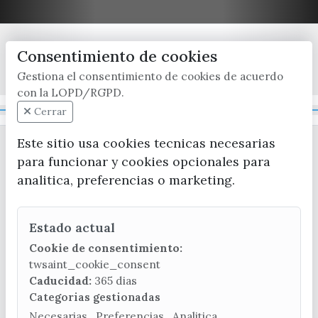
Consentimiento de cookies
x / twitter
facebook
youtube
instagram
Gestiona el consentimiento de cookies de acuerdo
con la LOPD/RGPD.
Mapa Web
Cerrar
Este sitio usa cookies tecnicas necesarias
para funcionar y cookies opcionales para
analitica, preferencias o marketing.
Estado actual
CONTACTA CON LA OFICINA DE TURISMO
Cookie de consentimiento:
(+34) 952 541 104
twsaint_cookie_consent
turismo@velezmalaga.es
Caducidad:
365 dias
Categorias gestionadas
C/ Poniente, 2. CP 29740 - Torre del Mar
Necesarias , Preferencias , Analitica