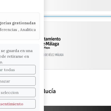
gorias gestionadas
ferencias , Analitica
 se guarda en una
© EXCMO. AYUNTAMIENTO DE VÉLEZ-MÁLAGA
ede retirarse en
o.
ar todas
hazar
 seleccion
nsentimiento