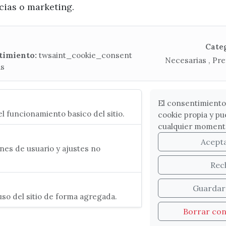
ncias o marketing.
x / twitter
facebook
youtube
instagram
Mapa Web
Cate
timiento:
twsaint_cookie_consent
Necesarias , Pre
as
CONTACTA CON LA OFICINA DE TURISMO
(+34) 952 541 104
turismo@velezmalaga.es
El consentimiento
l funcionamiento basico del sitio.
cookie propia y pu
C/ Poniente, 2. CP 29740 - Torre del Mar
cualquier moment
Acept
es de usuario y ajustes no
Rec
Guardar
so del sitio de forma agregada.
Borrar co