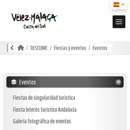
MUNICIPIO
DESCUBRE
Fiestas y eventos
Eventos
El municipio
DESCUBRE
Dónde estamos
Actividades
ACTUALIDAD
Cómo llegar
Transporte urbano
De compras
Noticias
Eventos
RECURSOS
Mapa interactivo
Restauración
Vídeos promocionales
Fiestas de singularidad turística
Localidades
Gastronomía local
Fiesta interés turístico Andalucía
Documentación
Localidades Costeras
Alojamientos
Folletos turísticos
Galería fotográfica de eventos
Localidades de Interior
Planos