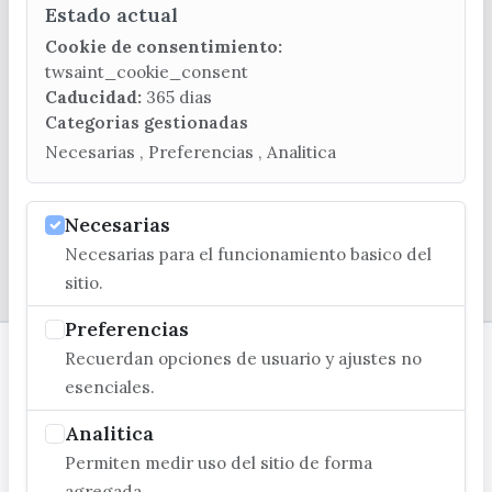
Estado actual
CONTACTA CON LA OFICINA DE TURISMO
Cookie de consentimiento:
(+34) 952 541 104
twsaint_cookie_consent
turismo@velezmalaga.es
Caducidad:
365 dias
Categorias gestionadas
C/ Poniente, 2. CP 29740 - Torre del Mar
Necesarias , Preferencias , Analitica
Necesarias
Necesarias para el funcionamiento basico del
© EXCMO. AYUNTAMIENTO DE VÉLEZ-MÁLAGA
sitio.
Preferencias
Recuerdan opciones de usuario y ajustes no
esenciales.
Analitica
Permiten medir uso del sitio de forma
agregada.