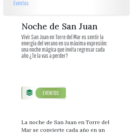
Visitas
Eventos
Oficinas de Turismo
Guías turísticas
Atención al extranjero
Fiestas y eventos
Direcciones y teléfonos del
Noche de San Juan
Punto Ayuntamiento
Fiestas de singularidad turística
Ayuntamiento
Semana Santa de Vélez-
Vivir San Juan en Torre del Mar es sentir la
Historia
energía del verano en su máxima expresión:
Málaga
Encuestas
una noche mágica que invita regresar cada
Historia del municipio
Galería fotográfica de eventos
año ¿Te la vas a perder?
Personajes Ilustres
Eventos
Sectores
Artesanía
EVENTOS
Empresas de subtropicales
La noche de San Juan en Torre del
Mar se convierte cada año en un