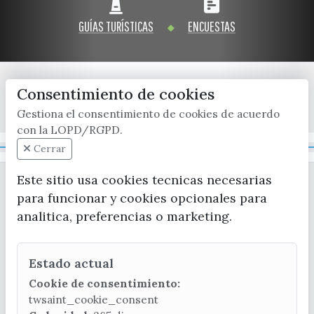
Visitas
Oficinas de Turismo
Guías turísticas
GUÍAS TURÍSTICAS
ENCUESTAS
Atención al extranjero
Fiestas y eventos
Direcciones y teléfonos del
Punto Ayuntamiento
Fiestas de singularidad turística
Ayuntamiento
Semana Santa de Vélez-
Consentimiento de cookies
Historia
Málaga
Encuestas
x / twitter
facebook
youtube
instagram
Gestiona el consentimiento de cookies de acuerdo
Historia del municipio
Galería fotográfica de eventos
con la LOPD/RGPD.
Personajes Ilustres
Eventos
Mapa Web
Cerrar
Sectores
Este sitio usa cookies tecnicas necesarias
para funcionar y cookies opcionales para
Artesanía
analitica, preferencias o marketing.
Empresas de subtropicales
Estado actual
CONTACTA CON LA OFICINA DE TURISMO
Cookie de consentimiento:
(+34) 952 541 104
twsaint_cookie_consent