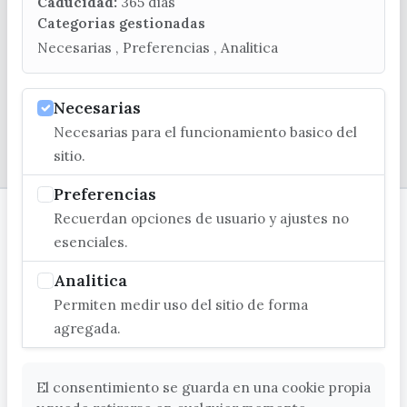
turismo@velezmalaga.es
Caducidad:
365 dias
Categorias gestionadas
C/ Poniente, 2. CP 29740 - Torre del Mar
Necesarias , Preferencias , Analitica
Necesarias
Necesarias para el funcionamiento basico del
© EXCMO. AYUNTAMIENTO DE VÉLEZ-MÁLAGA
sitio.
Preferencias
Recuerdan opciones de usuario y ajustes no
esenciales.
Analitica
Permiten medir uso del sitio de forma
agregada.
El consentimiento se guarda en una cookie propia