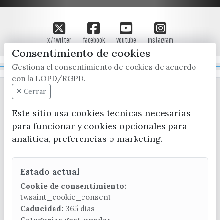
x / twitter
facebook
youtube
instagram
Consentimiento de cookies
Gestiona el consentimiento de cookies de acuerdo
Mapa Web
con la LOPD/RGPD.
Cerrar
Este sitio usa cookies tecnicas necesarias
para funcionar y cookies opcionales para
analitica, preferencias o marketing.
CONTACTA CON LA OFICINA DE TURISMO
Estado actual
(+34) 952 541 104
turismo@velezmalaga.es
Cookie de consentimiento:
twsaint_cookie_consent
C/ Poniente, 2. CP 29740 - Torre del Mar
Caducidad:
365 dias
Categorias gestionadas