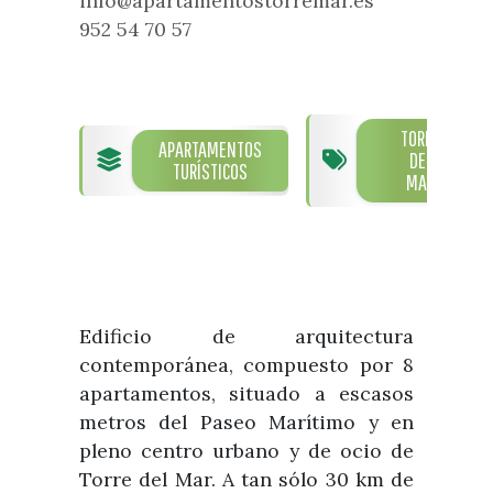
info@apartamentostorremar.es
Visitas
Oficinas de Turismo
952 54 70 57
Guías turísticas
Atención al extranjero
Fiestas y eventos
Direcciones y teléfonos del
Punto Ayuntamiento
Fiestas de singularidad turística
Ayuntamiento
Semana Santa de Vélez-
TORRE
Historia
APARTAMENTOS
Málaga
DEL
Encuestas
TURÍSTICOS
MAR
Historia del municipio
Galería fotográfica de eventos
Personajes Ilustres
Eventos
Sectores
Artesanía
Edificio de arquitectura
Empresas de subtropicales
contemporánea, compuesto por 8
apartamentos, situado a escasos
metros del Paseo Marítimo y en
pleno centro urbano y de ocio de
Torre del Mar. A tan sólo 30 km de