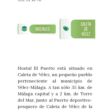
Visitas
Oficinas de Turismo
Guías turísticas
Atención al extranjero
Fiestas y eventos
Direcciones y teléfonos del
Punto Ayuntamiento
Fiestas de singularidad turística
CALETA
Ayuntamiento
HOSTALES
DE
Semana Santa de Vélez-
Historia
VÉLEZ
Málaga
Encuestas
Historia del municipio
Galería fotográfica de eventos
Personajes Ilustres
Eventos
Sectores
Hostal El Puerto está situado en
Artesanía
Caleta de Vélez, un pequeño pueblo
Empresas de subtropicales
perteneciente al municipio de
Vélez-Málaga. A tan sólo 35 km. de
Málaga capital y a 2 km. de Torre
del Mar, junto al Puerto deportivo-
pesquero de Caleta de Vélez de la