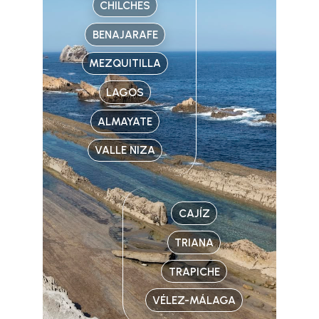
CHILCHES
BENAJARAFE
MEZQUITILLA
LAGOS
ALMAYATE
VALLE NIZA
CAJÍZ
TRIANA
TRAPICHE
VÉLEZ-MÁLAGA