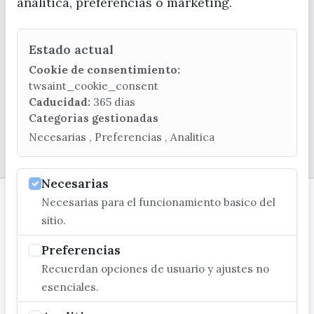
analitica, preferencias o marketing.
(+34) 952 541 104
turismo@velezmalaga.es
Estado actual
C/ Poniente, 2. CP 29740 - Torre del Mar
Cookie de consentimiento:
twsaint_cookie_consent
Caducidad:
365 dias
Categorias gestionadas
Necesarias , Preferencias , Analitica
© EXCMO. AYUNTAMIENTO DE VÉLEZ-MÁLAGA
Necesarias
Necesarias para el funcionamiento basico del
sitio.
Preferencias
Recuerdan opciones de usuario y ajustes no
esenciales.