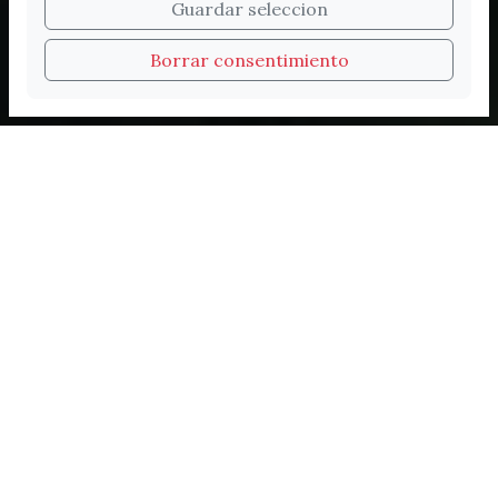
Bienvenidos a la nueva
Guardar seleccion
web de Turismo de
Borrar consentimiento
Vélez-Málaga
Experiencias inolvidables
Cada visita a Vélez-Málaga es única. Historia
milenaria, sabores del Mediterráneo, playas
de bandera azul, rutas guiadas y personajes
que dejaron huella: aquí cada rincón tiene
algo que contarte.