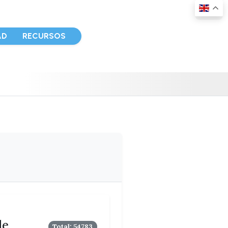
AD
RECURSOS
le
Total: 54783