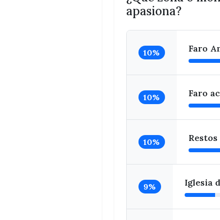
apasiona?
Faro An
10%
Faro ac
10%
Restos 
10%
Iglesia
9%