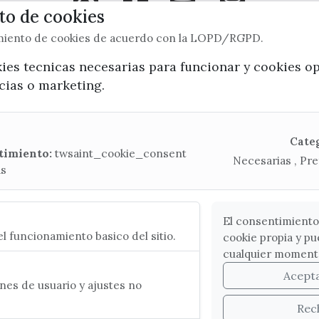
o de cookies
x / twitter
facebook
youtube
instagram
imiento de cookies de acuerdo con la LOPD/RGPD.
Mapa Web
kies tecnicas necesarias para funcionar y cookies o
ncias o marketing.
CONTACTA CON LA OFICINA DE TURISMO
(+34) 952 541 104
Cate
turismo@velezmalaga.es
timiento:
twsaint_cookie_consent
Necesarias , Pre
as
C/ Poniente, 2. CP 29740 - Torre del Mar
El consentimiento
l funcionamiento basico del sitio.
cookie propia y pu
cualquier moment
Acept
es de usuario y ajustes no
Rec