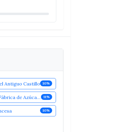
el Antiguo Castillo
10%
Antigua Fábrica de Azúcar Nuestra Señora del Carmen
11%
incesa
10%