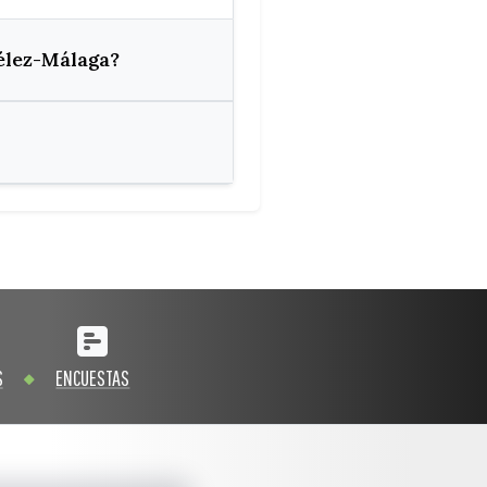
élez-Málaga?
S
ENCUESTAS