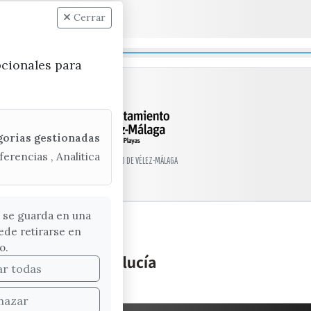
Cerrar
pcionales para
gorias gestionadas
ferencias , Analitica
© EXCMO. AYUNTAMIENTO DE VÉLEZ-MÁLAGA
 se guarda en una
ede retirarse en
o.
ar todas
hazar