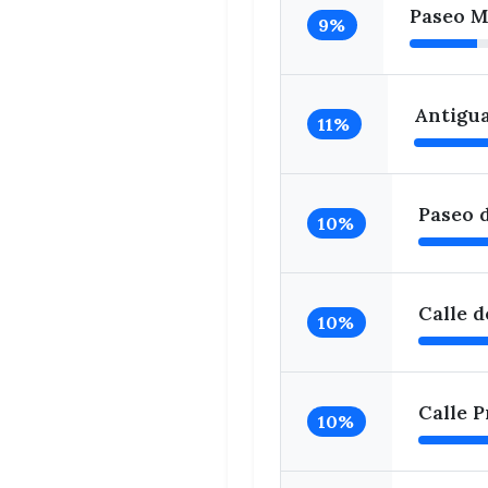
Paseo M
9%
Antigua
11%
Paseo 
10%
Calle d
10%
Calle P
10%