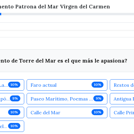
nto Patrona del Mar Virgen del Carmen
o de Torre del Mar es el que más le apasiona?
Faro Antiguo (Faro de La Barraca)
Faro actual
Restos d
10%
10%
Iglesia de San Andrés Apóstol
Paseo Marítimo, Poemas de Manuel Alcántara
9%
9%
Calle del Mar
Calle Pr
10%
10%
Monumento Patrona del Mar Virgen del Carmen
10%