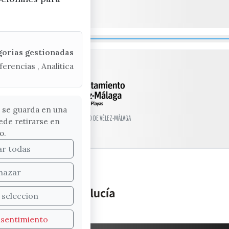
gorias gestionadas
ferencias , Analitica
 se guarda en una
© EXCMO. AYUNTAMIENTO DE VÉLEZ-MÁLAGA
ede retirarse en
o.
ar todas
hazar
 seleccion
nsentimiento