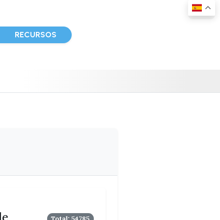
D
RECURSOS
le
Total: 54785