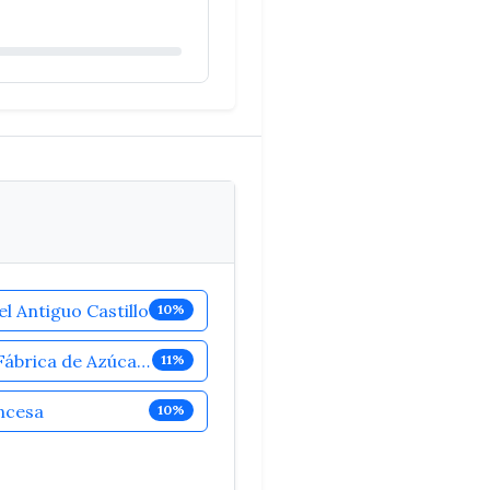
el Antiguo Castillo
10%
Antigua Fábrica de Azúcar Nuestra Señora del Carmen
11%
incesa
10%