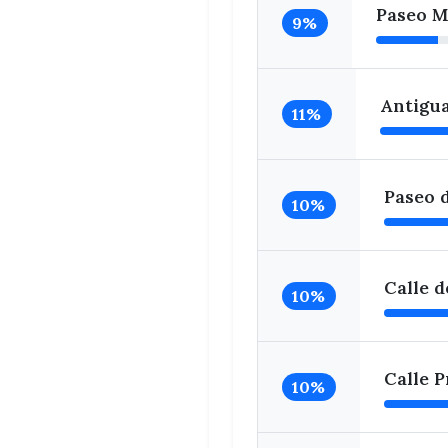
Paseo M
9%
Antigua
11%
Paseo 
10%
Calle d
10%
Calle P
10%