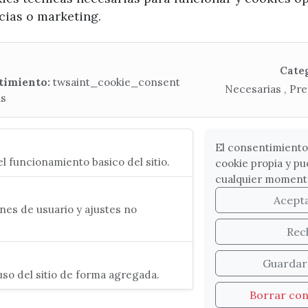
ncias o marketing.
x / twitter
facebook
youtube
instagram
Mapa Web
Cate
timiento:
twsaint_cookie_consent
Necesarias , Pre
as
CONTACTA CON LA OFICINA DE TURISMO
(+34) 952 541 104
turismo@velezmalaga.es
El consentimiento
l funcionamiento basico del sitio.
cookie propia y pu
C/ Poniente, 2. CP 29740 - Torre del Mar
cualquier moment
Acept
es de usuario y ajustes no
Rec
Guardar
so del sitio de forma agregada.
Borrar co