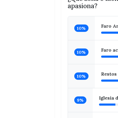
apasiona?
Faro An
10%
Faro ac
10%
Restos 
10%
Iglesia
9%