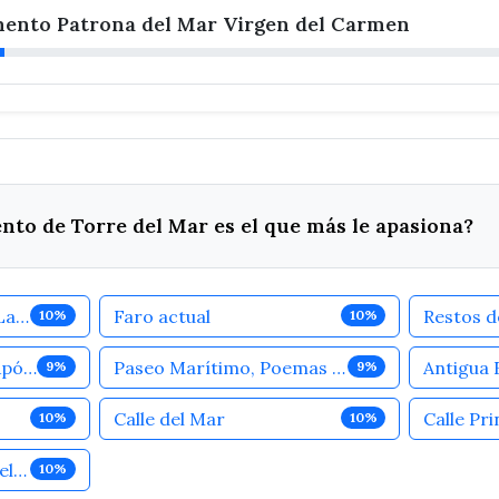
nto Patrona del Mar Virgen del Carmen
o de Torre del Mar es el que más le apasiona?
Faro Antiguo (Faro de La Barraca)
Faro actual
Restos d
10%
10%
Iglesia de San Andrés Apóstol
Paseo Marítimo, Poemas de Manuel Alcántara
9%
9%
Calle del Mar
Calle Pr
10%
10%
Monumento Patrona del Mar Virgen del Carmen
10%