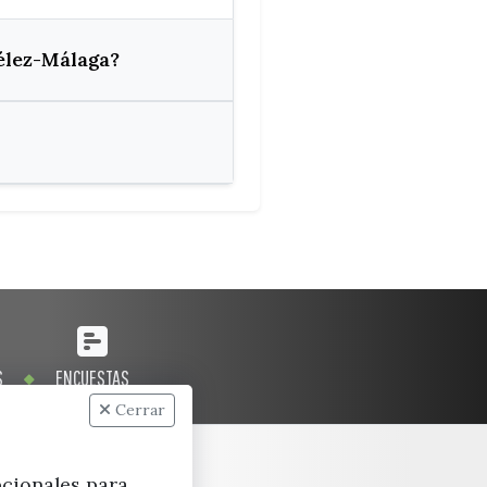
élez-Málaga?
S
ENCUESTAS
Cerrar
pcionales para