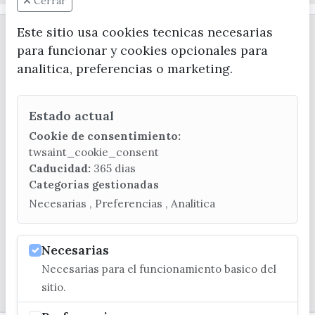
Cerrar
Este sitio usa cookies tecnicas necesarias
para funcionar y cookies opcionales para
analitica, preferencias o marketing.
Estado actual
CONTACTA CON LA OFICINA DE TURISMO
Cookie de consentimiento:
(+34) 952 541 104
twsaint_cookie_consent
turismo@velezmalaga.es
Caducidad:
365 dias
Categorias gestionadas
C/ Poniente, 2. CP 29740 - Torre del Mar
Necesarias , Preferencias , Analitica
Necesarias
Necesarias para el funcionamiento basico del
© EXCMO. AYUNTAMIENTO DE VÉLEZ-MÁLAGA
sitio.