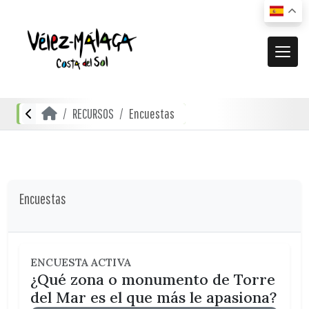
MUNICIPIO
RECURSOS
Encuestas
El municipio
DESCUBRE
Dónde estamos
Actividades
ACTUALIDAD
Cómo llegar
Transporte urbano
De compras
Noticias
Encuestas
RECURSOS
Mapa interactivo
Restauración
Vídeos promocionales
Localidades
Gastronomía local
Documentación
ENCUESTA ACTIVA
Localidades Costeras
¿Qué zona o monumento de Torre
Alojamientos
Folletos turísticos
Localidades de Interior
del Mar es el que más le apasiona?
Planos