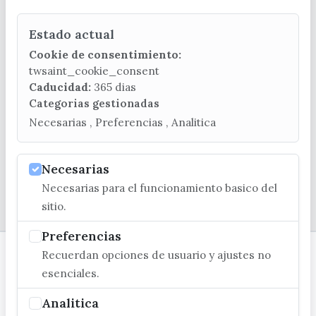
Estado actual
CONTACTA CON LA OFICINA DE TURISMO
Cookie de consentimiento:
(+34) 952 541 104
twsaint_cookie_consent
turismo@velezmalaga.es
Caducidad:
365 dias
Categorias gestionadas
C/ Poniente, 2. CP 29740 - Torre del Mar
Necesarias , Preferencias , Analitica
Necesarias
Necesarias para el funcionamiento basico del
© EXCMO. AYUNTAMIENTO DE VÉLEZ-MÁLAGA
sitio.
Preferencias
Recuerdan opciones de usuario y ajustes no
esenciales.
Analitica