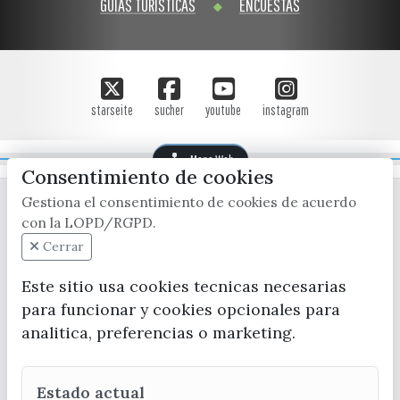
GUÍAS TURÍSTICAS
ENCUESTAS
starseite
sucher
youtube
instagram
Mapa Web
Consentimiento de cookies
Gestiona el consentimiento de cookies de acuerdo
con la LOPD/RGPD.
Cerrar
Este sitio usa cookies tecnicas necesarias
para funcionar y cookies opcionales para
CONTACTA CON LA OFICINA DE TURISMO
analitica, preferencias o marketing.
(+34) 952 541 104
turismo@velezmalaga.es
Estado actual