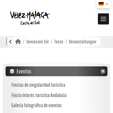
DIE GEMEINDE
Geniessen Sie
Feste
Veranstaltungen
El municipio
GENIESSEN SIE
Geographische Lage
Actividades
ACTUALIDAD
Anfahrt
Innerstädtischer Transport
De compras
Nachrichten
Eventos
RECURSOS
Mapa interactivo
Restaurants
Vídeos promocionales
Fiestas de singularidad turística
Ortschaften
Restaurants
Fiesta interés turístico Andalucía
Documentación
Küsten Ortschaften
Unterkünfte
Folletos turísticos
Galería fotográfica de eventos
Inland Ortschaften
Planos